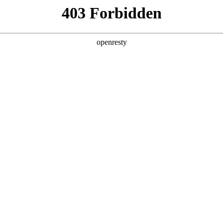
店查询
关于z6com·尊龙