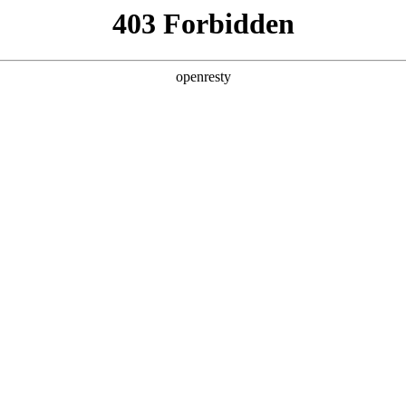
店查询
关于z6com·尊龙
OLICY