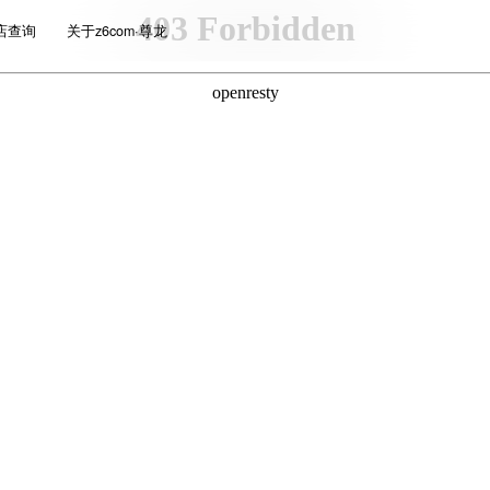
店查询
关于z6com·尊龙