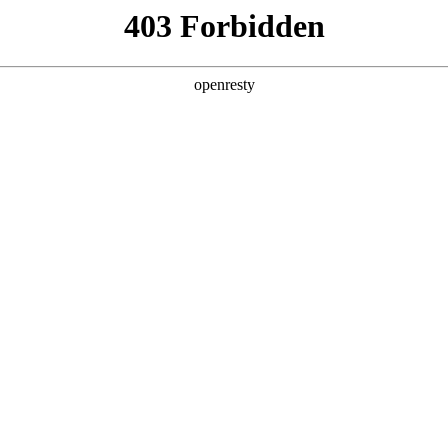
店查询
关于z6com·尊龙
城全球
环保信息 维修信息
车机隐私政
Copyright 2026 Great Wall Motors.冀