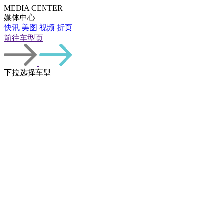
车型总览
购车支持
车主服务
门店查询
关于z6com·尊龙
MEDIA CENTER
媒体中心
快讯
美图
视频
折页
前往
车型页
下拉选择车型