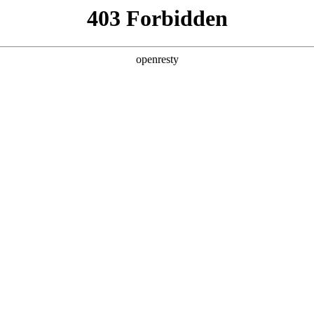
店查询
关于z6com·尊龙
NUAL